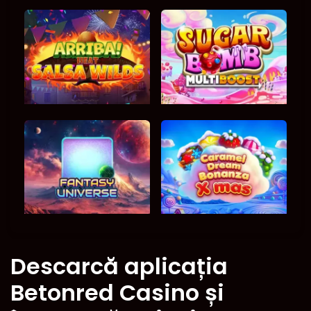
Descarcă aplicația
Betonred Casino și