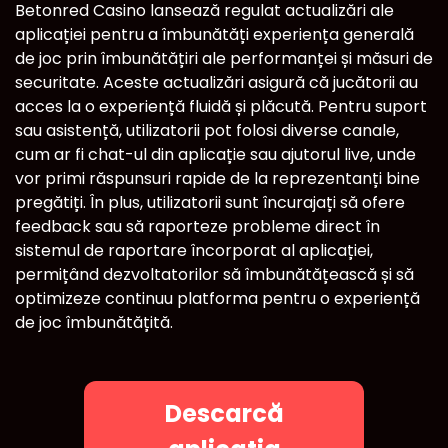
Betonred Casino lansează regulat actualizări ale
aplicației pentru a îmbunătăți experiența generală
de joc prin îmbunătățiri ale performanței și măsuri de
securitate. Aceste actualizări asigură că jucătorii au
acces la o experiență fluidă și plăcută. Pentru suport
sau asistență, utilizatorii pot folosi diverse canale,
cum ar fi chat-ul din aplicație sau ajutorul live, unde
vor primi răspunsuri rapide de la reprezentanți bine
pregătiți. În plus, utilizatorii sunt încurajați să ofere
feedback sau să raporteze probleme direct în
sistemul de raportare încorporat al aplicației,
permițând dezvoltatorilor să îmbunătățească și să
optimizeze continuu platforma pentru o experiență
de joc îmbunătățită.
Descarcă