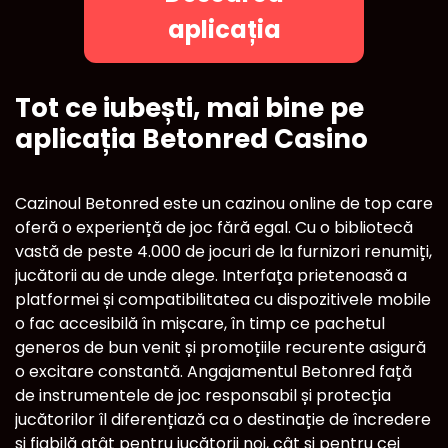
aplicația
Tot ce iubești, mai bine pe
aplicația Betonred Casino
Cazinoul Betonred este un cazinou online de top care
oferă o experiență de joc fără egal. Cu o bibliotecă
vastă de peste 4.000 de jocuri de la furnizori renumiți,
jucătorii au de unde alege. Interfața prietenoasă a
platformei și compatibilitatea cu dispozitivele mobile
o fac accesibilă în mișcare, în timp ce pachetul
generos de bun venit și promoțiile recurente asigură
o excitare constantă. Angajamentul Betonred față
de instrumentele de joc responsabil și protecția
jucătorilor îl diferențiază ca o destinație de încredere
și fiabilă atât pentru jucătorii noi, cât și pentru cei