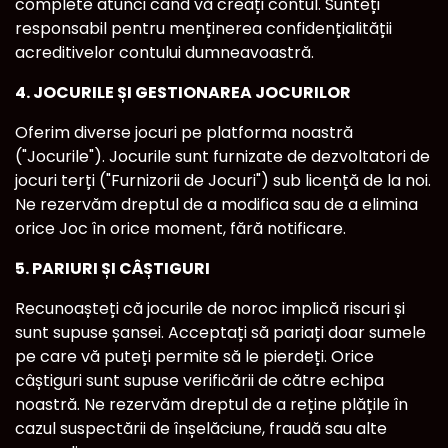
complete atunci când vă creați contul. Sunteți
responsabil pentru menținerea confidențialității
acreditivelor contului dumneavoastră.
4. JOCURILE ȘI GESTIONAREA JOCURILOR
Oferim diverse jocuri pe platforma noastră
("Jocurile"). Jocurile sunt furnizate de dezvoltatori de
jocuri terți ("Furnizorii de Jocuri") sub licență de la noi.
Ne rezervăm dreptul de a modifica sau de a elimina
orice Joc în orice moment, fără notificare.
5. PARIURI ȘI CÂȘTIGURI
Recunoașteți că jocurile de noroc implică riscuri și
sunt supuse șansei. Acceptați să pariați doar sumele
pe care vă puteți permite să le pierdeți. Orice
câștiguri sunt supuse verificării de către echipa
noastră. Ne rezervăm dreptul de a reține plățile în
cazul suspectării de înșelăciune, fraudă sau alte